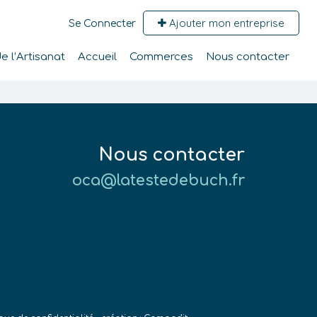
Ajouter mon entreprise
Se Connecter
 l’Artisanat
Accueil
Commerces
Nous contacter
Nous contacter
oca@latestedebuch.fr