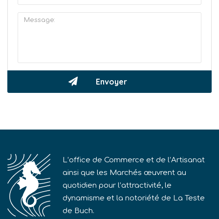
L’office de Commerce et de l’Artisanat
ainsi que les Marchés œuvrent au
quotidien pour l’attractivité, le
dynamisme et la notoriété de La Teste
de Buch.