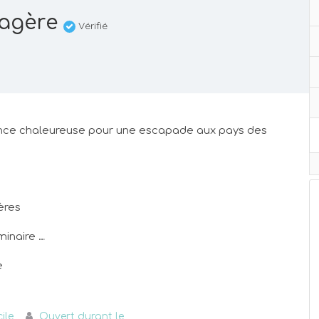
agère
Vérifié
iance chaleureuse pour une escapade aux pays des
ères
minaire …
e
ile
Ouvert durant le