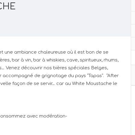
CHE
 et une ambiance chaleureuse où il est bon de se
ères, bar à vin, bar à whiskies, cave, spiritueux, rhums,
s… Venez découvrir nos bières spéciales Belges,
r accompagné de grignotage du pays ”Tapas”. “After
elle façon de se servir… car au White Moustache le
é, consommez avec modération-