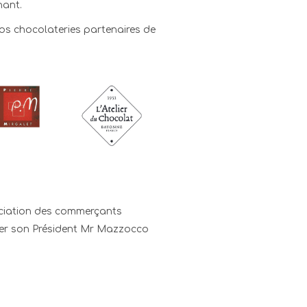
nant.
os chocolateries partenaires de
ociation des commerçants
cter son Président Mr Mazzocco