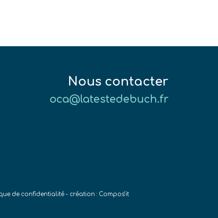
Nous contacter
oca@latestedebuch.fr
ique de confidentialité
- création :
Compos’it